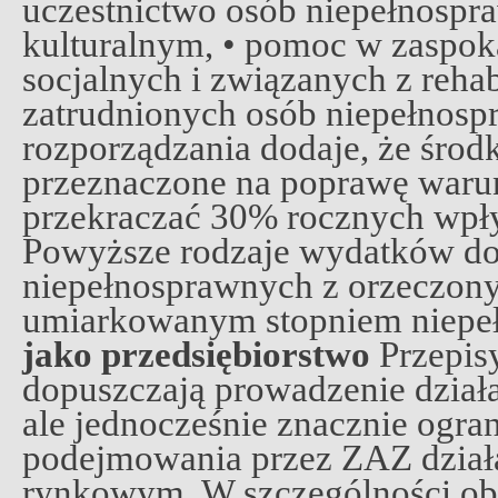
uczestnictwo osób niepełnospr
kulturalnym, • pomoc w zaspok
socjalnych i związanych z rehab
zatrudnionych osób niepełnosp
rozporządzania dodaje, że środ
przeznaczone na poprawę waru
przekraczać 30% rocznych wp
Powyższe rodzaje wydatków d
niepełnosprawnych z orzeczon
umiarkowanym stopniem niepe
jako przedsiębiorstwo
Przepis
dopuszczają prowadzenie działa
ale jednocześnie znacznie ogra
podejmowania przez ZAZ działa
rynkowym. W szczególności o