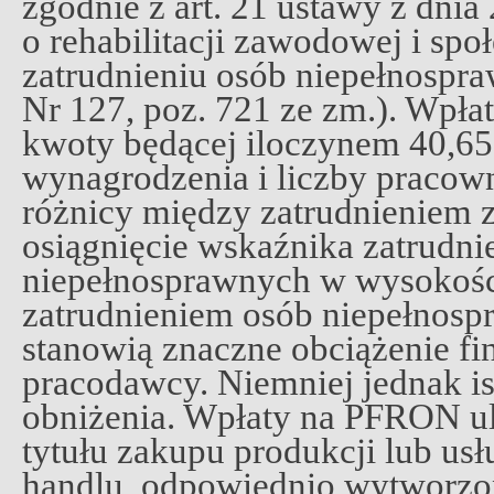
zgodnie z art. 21 ustawy z dnia
o rehabilitacji zawodowej i spo
zatrudnieniu osób niepełnospra
Nr 127, poz. 721 ze zm.). Wpła
kwoty będącej iloczynem 40,65
wynagrodzenia i liczby pracow
różnicy między zatrudnieniem
osiągnięcie wskaźnika zatrudni
niepełnosprawnych w wysokośc
zatrudnieniem osób niepełnosp
stanowią znaczne obciążenie fi
pracodawcy. Niemniej jednak is
obniżenia. Wpłaty na PFRON ul
tytułu zakupu produkcji lub us
handlu, odpowiednio wytworzon