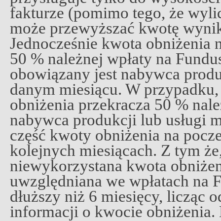
fakturze (pomimo tego, że wyl
może przewyższać kwotę wynika
Jednocześnie kwota obniżenia 
50 % należnej wpłaty na Fundus
obowiązany jest nabywca produk
danym miesiącu. W przypadku,
obniżenia przekracza 50 % należ
nabywca produkcji lub usługi m
część kwoty obniżenia na pocz
kolejnych miesiącach. Z tym że,
niewykorzystana kwota obniże
uwzględniana we wpłatach na F
dłuższy niż 6 miesięcy, licząc 
informacji o kwocie obniżenia.