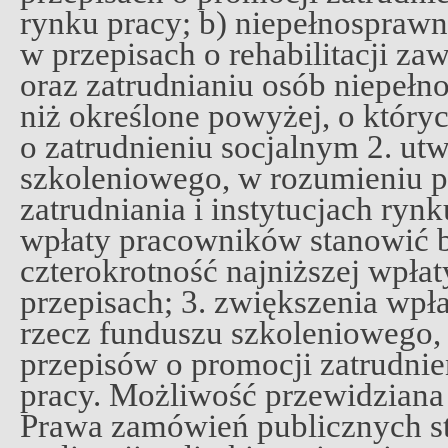
rynku pracy; b) niepełnospraw
w przepisach o rehabilitacji za
oraz zatrudnianiu osób niepełn
niż określone powyżej, o któr
o zatrudnieniu socjalnym 2. ut
szkoleniowego, w rozumieniu p
zatrudniania i instytucjach ryn
wpłaty pracowników stanowić b
czterokrotność najniższej wpłat
przepisach; 3. zwiększenia wp
rzecz funduszu szkoleniowego,
przepisów o promocji zatrudnien
pracy. Możliwość przewidziana p
Prawa zamówień publicznych s