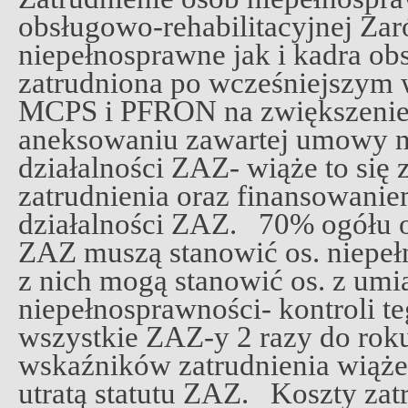
obsługowo-rehabilitacyjnej Za
niepełnosprawne jak i kadra ob
zatrudniona po wcześniejszym
MCPS i PFRON na zwiększenie 
aneksowaniu zawartej umowy n
działalności ZAZ- wiąże to się
zatrudnienia oraz finansowan
działalności ZAZ. 70% ogółu 
ZAZ muszą stanowić os. niepeł
z nich mogą stanowić os. z u
niepełnosprawności- kontroli te
wszystkie ZAZ-y 2 razy do rok
wskaźników zatrudnienia wiąże
utratą statutu ZAZ. Koszty zat